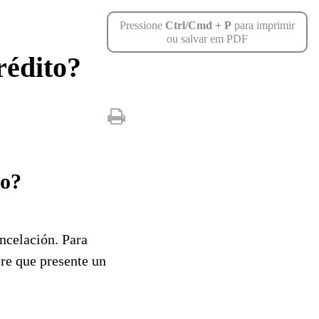
Pressione
Ctrl/Cmd + P
para imprimir
ou salvar em PDF
rédito?
to?
ncelación. Para
ere que presente un