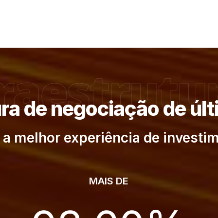
fraestrutu
ura de negociação de úl
 a melhor experiência de investi
MAIS DE