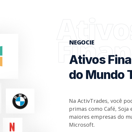
Ativo
Finan
NEGOCIE
Ativos Fin
do Mundo 
Na ActivTrades, você po
primas como Café, Soja e
maiores empresas do mu
Microsoft.