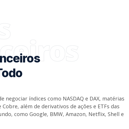
s
ceiros
anceiros
Todo
de negociar índices como NASDAQ e DAX, matérias
 Cobre, além de derivativos de ações e ETFs das
ndo, como Google, BMW, Amazon, Netflix, Shell e