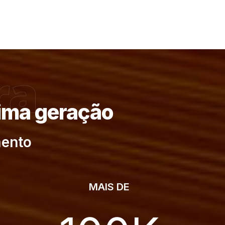
ra
tima geração
mento
MAIS DE