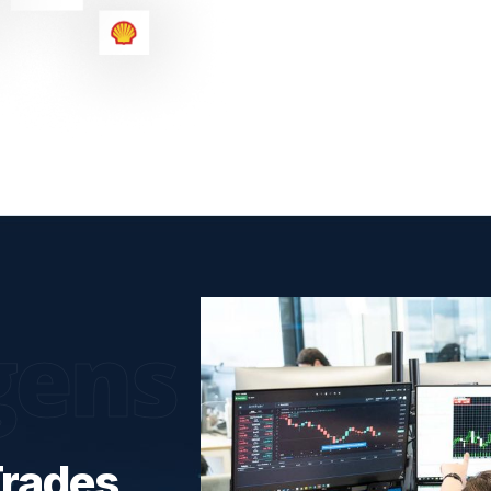
gens
Trades