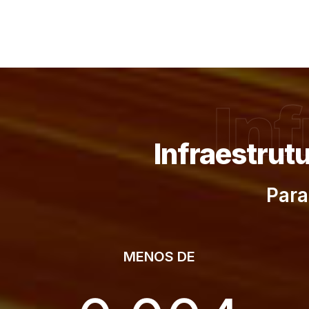
In
Infraestrut
Para
MENOS DE