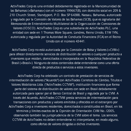
ActivTrades Corp es una entidad debidamente registrada en la Mancomunidad de
las Bahamas («Bahamas») con el número 199667(B), con domicilio social en 209 &
210 Church Street, Standyport, P.O. Box SP 64388, Nassau, Bahamas, autorizado
y regulado por la Comisión de Valores de las Bahamas (SCB), que es signataria del
Memorando de Entendimiento Multilateral de la Organización de Comisiones de
Valores (IOSCO). ActivTrades Corp es una subsidiaria de ActivTrades PLC, una
entidad con sede en 1 Thomas More Square, Londres, Reino Unido, E1W 1YN,
autorizada y regulada por la Autoridad de Conducta Financiera (FCA) en el Reino
Unido con el número 43441.
ActivTrades Corp no está autorizada por la Comisión de Bolsa y Valores («CVM»)
para ofrecer directamente servicios de distribución de valores o cualquier producto a
inversores que residan, domiciliados o incorporados en la República Federativa de
Brasil («Brasil»). Ninguno de estos contenidos debe entenderse como una oferta
directa de productos o servicios a estos inversores.
ActivTrades Corp ha celebrado un contrato de prestación de servicios de
intermediación de valores (“Acuerdo”) con ActivTrades Corretora de Câmbio, Titulos e
Valores Mobiliários Ltda. (“ActivTrades CCTVM”), institución financiera que forma
parte del sistema de distribución de valores con sede en Brasil debidamente
autorizada para operar por el Banco Central de Brasil y regulada por la CVM. A
través del Acuerdo, ActivTrades CCTVM presta servicios de intermediación para
transacciones con productos y valores emitidos y ofrecidos en el extranjero por
ActivTrades Corp a inversores residentes, domiciliados o constituidos en Brasil, en los
términos y límites exactos de la Opinión de Orientación CVM No. /2005,
observando también las jurisprudencia de la CVM sobre el tema. Los servicios
CCTVM de ActivTrades no deben entenderse ni interpretarse, en modo alguno,
como ofertas de valores dirigidas a dichos inversores.