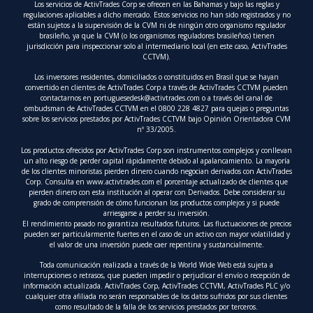
Los servicios de ActivTrades Corp se ofrecen en las Bahamas y bajo las reglas y
regulaciones aplicables a dicho mercado. Estos servicios no han sido registrados y no
están sujetos a la supervisión de la CVM ni de ningún otro organismo regulador
brasileño, ya que la CVM (o los organismos reguladores brasileños) tienen
jurisdicción para inspeccionar solo al intermediario local (en este caso, ActivTrades
CCTVM).
Los inversores residentes, domiciliados o constituidos en Brasil que se hayan
convertido en clientes de ActivTrades Corp a través de ActivTrades CCTVM pueden
contactarnos en
portuguesedesk@activtrades.com
o a través del canal de
ombudsman de ActivTrades CCTVM en el 0800 228 4827 para quejas o preguntas
sobre los servicios prestados por ActivTrades CCTVM bajo Opinión Orientadora CVM
nº 33/2005.
Los productos ofrecidos por ActivTrades Corp son instrumentos complejos y conllevan
un alto riesgo de perder capital rápidamente debido al apalancamiento. La mayoría
de los clientes minoristas pierden dinero cuando negocian derivados con ActivTrades
Corp. Consulta en www.activtrades.com el porcentaje actualizado de clientes que
pierden dinero con esta institución al operar con Derivados. Debe considerar su
grado de comprensión de cómo funcionan los productos complejos y si puede
arriesgarse a perder su inversión.
El rendimiento pasado no garantiza resultados futuros. Las fluctuaciones de precios
pueden ser particularmente fuertes en el caso de un activo con mayor volatilidad y
el valor de una inversión puede caer repentina y sustancialmente.
Toda comunicación realizada a través de la World Wide Web está sujeta a
interrupciones o retrasos, que pueden impedir o perjudicar el envío o recepción de
información actualizada. ActivTrades Corp, ActivTrades CCTVM, ActivTrades PLC y/o
cualquier otra afiliada no serán responsables de los datos sufridos por sus clientes
como resultado de la falla de los servicios prestados por terceros.