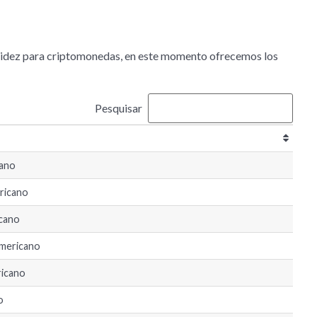
idez para criptomonedas, en este momento ofrecemos los
Pesquisar
cano
ricano
icano
Americano
ricano
o