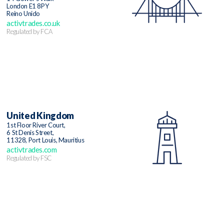
London E1 8PY
Reino Unido
activtrades.co.uk
Regulated by FCA
United Kingdom
1st Floor River Court,
6 St Denis Street,
11328, Port Louis, Mauritius
activtrades.com
Regulated by FSC