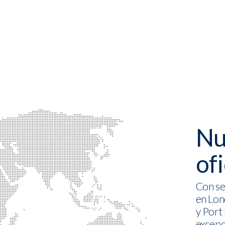
Nu
of
Con se
en Lond
y Port
excepc