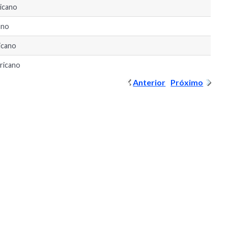
ricano
ano
icano
ricano
Anterior
Próximo