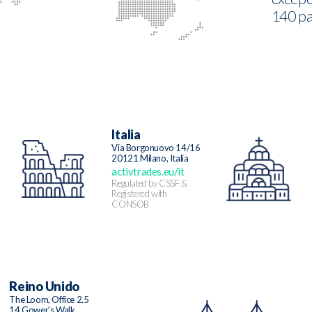
140 pa
Italia
Via Borgonuovo 14/16
20121 Milano, Italia
activtrades.eu/it
Regulated by CSSF &
Registered with
CONSOB
Reino Unido
The Loom, Office 2.5
14 Gower's Walk