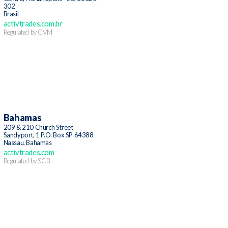
302
Brasil
activtrades.com.br
Regulated by CVM
Bahamas
209 & 210 Church Street
Sandyport, 1 P.O. Box SP 64388
Nassau, Bahamas
activtrades.com
Regulated by SCB