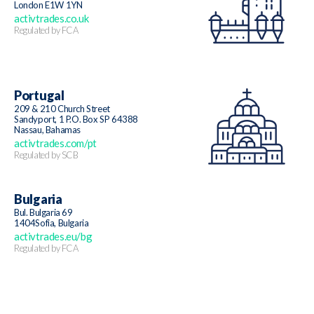
London E1W 1YN
activtrades.co.uk
Regulated by FCA
Portugal
209 & 210 Church Street
Sandyport, 1 P.O. Box SP 64388
Nassau, Bahamas
activtrades.com/pt
Regulated by SCB
Bulgaria
Bul. Bulgaria 69
1404Sofia, Bulgaria
activtrades.eu/bg
Regulated by FCA