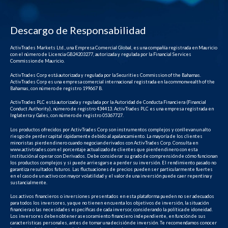
Descargo de Responsabilidad
ActivTrades Markets Ltd., una Empresa Comercial Global, es una compañía registrada en Mauricio
con el número de Licencia GB24203277, autorizada y regulada por la Financial Services
Commission de Mauricio.
ActivTrades Corp está autorizada y regulada por la Securities Commission of the Bahamas.
ActivTrades Corp es una empresa comercial internacional registrada en la commonwealth of the
Bahamas, con número de registro 199667 B.
ActivTrades PLC está autorizada y regulada por la Autoridad de Conducta Financiera (Financial
Conduct Authority), número de registro 434413. ActivTrades PLC es una empresa registrada en
Inglaterra y Gales, con número de registro 05367727.
Los productos ofrecidos por ActivTrades Corp son instrumentos complejos y conllevan un alto
riesgo de perder capital rápidamente debido al apalancamiento. La mayoría de los clientes
minoristas pierden dinero cuando negocian derivados con ActivTrades Corp. Consulta en
www.activtrades.com el porcentaje actualizado de clientes que pierden dinero con esta
institución al operar con Derivados. Debe considerar su grado de comprensión de cómo funcionan
los productos complejos y si puede arriesgarse a perder su inversión. El rendimiento pasado no
garantiza resultados futuros. Las fluctuaciones de precios pueden ser particularmente fuertes
en el caso de un activo con mayor volatilidad y el valor de una inversión puede caer repentina y
sustancialmente.
Los activos financieros o inversiones presentados en esta plataforma pueden no ser adecuados
para todos los inversores, ya que no tienen en cuenta los objetivos de inversión, la situación
financiera o las necesidades específicas de cada inversor, considerando la política de idoneidad.
Los inversores deben obtener asesoramiento financiero independiente, en función de sus
características personales, antes de tomar una decisión de inversión. Te recomendamos conocer