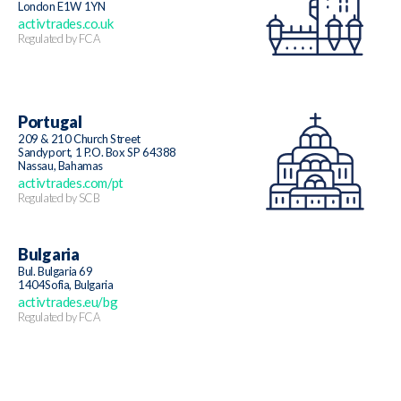
London E1W 1YN
activtrades.co.uk
Regulated by FCA
Portugal
209 & 210 Church Street
Sandyport, 1 P.O. Box SP 64388
Nassau, Bahamas
activtrades.com/pt
Regulated by SCB
Bulgaria
Bul. Bulgaria 69
1404Sofia, Bulgaria
activtrades.eu/bg
Regulated by FCA