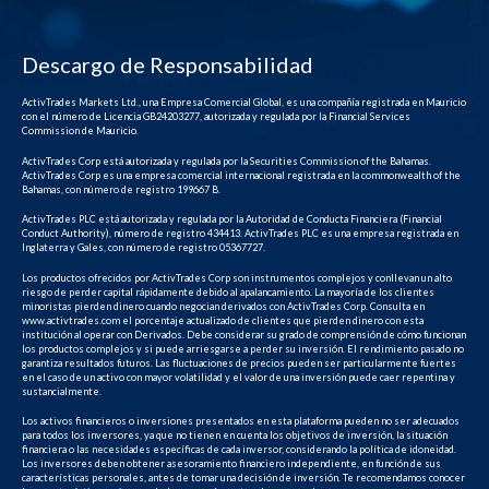
Descargo de Responsabilidad
ActivTrades Markets Ltd., una Empresa Comercial Global, es una compañía registrada en Mauricio
con el número de Licencia GB24203277, autorizada y regulada por la Financial Services
Commission de Mauricio.
ActivTrades Corp está autorizada y regulada por la Securities Commission of the Bahamas.
ActivTrades Corp es una empresa comercial internacional registrada en la commonwealth of the
Bahamas, con número de registro 199667 B.
ActivTrades PLC está autorizada y regulada por la Autoridad de Conducta Financiera (Financial
Conduct Authority), número de registro 434413. ActivTrades PLC es una empresa registrada en
Inglaterra y Gales, con número de registro 05367727.
Los productos ofrecidos por ActivTrades Corp son instrumentos complejos y conllevan un alto
riesgo de perder capital rápidamente debido al apalancamiento. La mayoría de los clientes
minoristas pierden dinero cuando negocian derivados con ActivTrades Corp. Consulta en
www.activtrades.com el porcentaje actualizado de clientes que pierden dinero con esta
institución al operar con Derivados. Debe considerar su grado de comprensión de cómo funcionan
los productos complejos y si puede arriesgarse a perder su inversión. El rendimiento pasado no
garantiza resultados futuros. Las fluctuaciones de precios pueden ser particularmente fuertes
en el caso de un activo con mayor volatilidad y el valor de una inversión puede caer repentina y
sustancialmente.
Los activos financieros o inversiones presentados en esta plataforma pueden no ser adecuados
para todos los inversores, ya que no tienen en cuenta los objetivos de inversión, la situación
financiera o las necesidades específicas de cada inversor, considerando la política de idoneidad.
Los inversores deben obtener asesoramiento financiero independiente, en función de sus
características personales, antes de tomar una decisión de inversión. Te recomendamos conocer