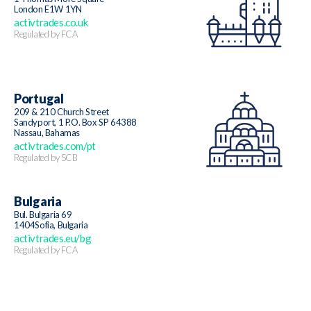
London E1W 1YN
activtrades.co.uk
Regulated by FCA
Portugal
209 & 210 Church Street
Sandyport, 1 P.O. Box SP 64388
Nassau, Bahamas
activtrades.com/pt
Regulated by SCB
Bulgaria
Bul. Bulgaria 69
1404Sofia, Bulgaria
activtrades.eu/bg
Regulated by FCA