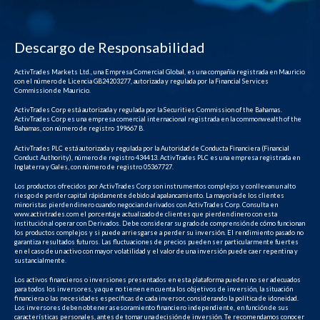
Descargo de Responsabilidad
ActivTrades Markets Ltd., una Empresa Comercial Global, es una compañía registrada en Mauricio
con el número de Licencia GB24203277, autorizada y regulada por la Financial Services
Commission de Mauricio.
ActivTrades Corp está autorizada y regulada por la Securities Commission of the Bahamas.
ActivTrades Corp es una empresa comercial internacional registrada en la commonwealth of the
Bahamas, con número de registro 199667 B.
ActivTrades PLC está autorizada y regulada por la Autoridad de Conducta Financiera (Financial
Conduct Authority), número de registro 434413. ActivTrades PLC es una empresa registrada en
Inglaterra y Gales, con número de registro 05367727.
Los productos ofrecidos por ActivTrades Corp son instrumentos complejos y conllevan un alto
riesgo de perder capital rápidamente debido al apalancamiento. La mayoría de los clientes
minoristas pierden dinero cuando negocian derivados con ActivTrades Corp. Consulta en
www.activtrades.com el porcentaje actualizado de clientes que pierden dinero con esta
institución al operar con Derivados. Debe considerar su grado de comprensión de cómo funcionan
los productos complejos y si puede arriesgarse a perder su inversión. El rendimiento pasado no
garantiza resultados futuros. Las fluctuaciones de precios pueden ser particularmente fuertes
en el caso de un activo con mayor volatilidad y el valor de una inversión puede caer repentina y
sustancialmente.
Los activos financieros o inversiones presentados en esta plataforma pueden no ser adecuados
para todos los inversores, ya que no tienen en cuenta los objetivos de inversión, la situación
financiera o las necesidades específicas de cada inversor, considerando la política de idoneidad.
Los inversores deben obtener asesoramiento financiero independiente, en función de sus
características personales, antes de tomar una decisión de inversión. Te recomendamos conocer