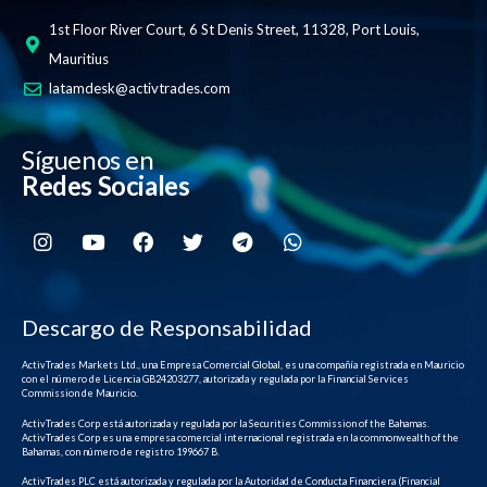
1st Floor River Court, 6 St Denis Street, 11328, Port Louis,
Mauritius
latamdesk@activtrades.com
Síguenos en
Redes Sociales
Descargo de Responsabilidad
ActivTrades Markets Ltd., una Empresa Comercial Global, es una compañía registrada en Mauricio
con el número de Licencia GB24203277, autorizada y regulada por la Financial Services
Commission de Mauricio.
ActivTrades Corp está autorizada y regulada por la Securities Commission of the Bahamas.
ActivTrades Corp es una empresa comercial internacional registrada en la commonwealth of the
Bahamas, con número de registro 199667 B.
ActivTrades PLC está autorizada y regulada por la Autoridad de Conducta Financiera (Financial