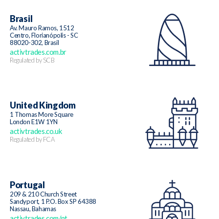
Brasil
Av. Mauro Ramos, 1512
Centro, Florianópolis - SC
88020-302, Brasil
activtrades.com.br
Regulated by SCB
United Kingdom
1 Thomas More Square
London E1W 1YN
activtrades.co.uk
Regulated by FCA
Portugal
209 & 210 Church Street
Sandyport, 1 P.O. Box SP 64388
Nassau, Bahamas
activtrades.com/pt