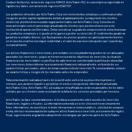
Conduct Authority), número de registro 434413. ActivTrades PLC es una empresa registrada en
Inglaterra y Gales, con número de registro 05367727.
Los productos ofrecidos por ActivTrades Corp son instrumentos complejos y conllevan un alto
riesgo de perder capital rápidamente debido al apalancamiento. La mayoría de los clientes
minoristas pierden dinero cuando negocian derivados con ActivTrades Corp. Consulta en
www.activtrades.com el porcentaje actualizado de clientes que pierden dinero con esta
institución al operar con Derivados. Debe considerar su grado de comprensión de cómo funcionan
los productos complejos y si puede arriesgarse a perder su inversión. El rendimiento pasado no
garantiza resultados futuros. Las fluctuaciones de precios pueden ser particularmente fuertes
en el caso de un activo con mayor volatilidad y el valor de una inversión puede caer repentina y
sustancialmente.
Los activos financieros o inversiones presentados en esta plataforma pueden no ser adecuados
para todos los inversores, ya que no tienen en cuenta los objetivos de inversión, la situación
financiera o las necesidades específicas de cada inversor, considerando la política de idoneidad.
Los inversores deben obtener asesoramiento financiero independiente, en función de sus
características personales, antes de tomar una decisión de inversión. Te recomendamos conocer
las características y riesgos de los mercados antes de emprender.
Toda comunicación realizada a través de la world wide web está sujeta a interrupciones o
retrasos, que pueden impedir o perjudicar el envío o recepción de información actualizada.
ActivTrades Corp, ActivTrades PLC y/o cualquier otra afiliada no serán responsables de los datos
sufridos por sus clientes como resultado de la falla de los servicios prestados por terceros.
ActivTrades no hace recomendaciones ni brinda asesoramiento sobre asuntos de inversión,
financieros, legales o fiscales. La información contenida en este sitio web tiene únicamente
fines informativos, no constituye ni debe interpretarse como un análisis, solicitud de compra o
venta, oferta o recomendación de cualquier activo financiero o inversión, asesoramiento legal o
fiscal, sugerencia de asignación o adopción de estrategias por parte de parte de ActivTrades.