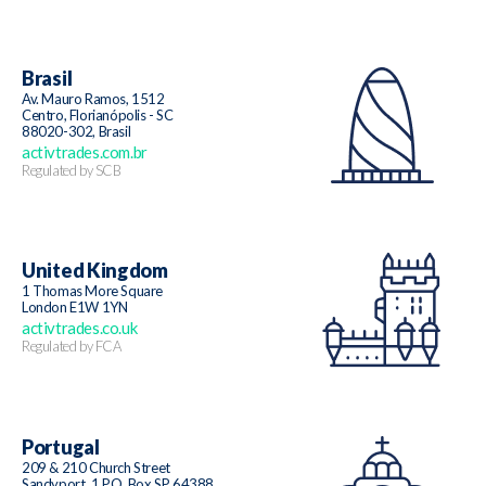
Brasil
Av. Mauro Ramos, 1512
Centro, Florianópolis - SC
88020-302, Brasil
activtrades.com.br
Regulated by SCB
United Kingdom
1 Thomas More Square
London E1W 1YN
activtrades.co.uk
Regulated by FCA
Portugal
209 & 210 Church Street
Sandyport, 1 P.O. Box SP 64388