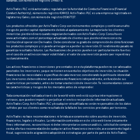
Bahamas, con número de registro 199667 B.
ActivTrades PLC está autorizada y regulada por la Autoridad de Conducta Financiera (Financial
Conduct Authority), número de registro 434413. ActivTrades PLC es una empresa registrada en
Inglaterra y Gales, con número de registro 05367727.
Los productos ofrecidos por ActivTrades Corp son instrumentos complejos y conllevan un alto
riesgo de perder capital rápidamente debido al apalancamiento. La mayoría de los clientes
minoristas pierden dinero cuando negocian derivados con ActivTrades Corp. Consulta en
www.activtrades.com el porcentaje actualizado de clientes que pierden dinero con esta
institución al operar con Derivados. Debe considerar su grado de comprensión de cómo funcionan
los productos complejos y si puede arriesgarse a perder su inversión. El rendimiento pasado no
garantiza resultados futuros. Las fluctuaciones de precios pueden ser particularmente fuertes
en el caso de un activo con mayor volatilidad y el valor de una inversión puede caer repentina y
sustancialmente.
Los activos financieros o inversiones presentados en esta plataforma pueden no ser adecuados
para todos los inversores, ya que no tienen en cuenta los objetivos de inversión, la situación
financiera o las necesidades específicas de cada inversor, considerando la política de idoneidad.
Los inversores deben obtener asesoramiento financiero independiente, en función de sus
características personales, antes de tomar una decisión de inversión. Te recomendamos conocer
las características y riesgos de los mercados antes de emprender.
Toda comunicación realizada a través de la world wide web está sujeta a interrupciones o
retrasos, que pueden impedir o perjudicar el envío o recepción de información actualizada.
ActivTrades Corp, ActivTrades PLC y/o cualquier otra afiliada no serán responsables de los datos
sufridos por sus clientes como resultado de la falla de los servicios prestados por terceros.
ActivTrades no hace recomendaciones ni brinda asesoramiento sobre asuntos de inversión,
financieros, legales o fiscales. La información contenida en este sitio web tiene únicamente
fines informativos, no constituye ni debe interpretarse como un análisis, solicitud de compra o
venta, oferta o recomendación de cualquier activo financiero o inversión, asesoramiento legal o
fiscal, sugerencia de asignación o adopción de estrategias por parte de parte de ActivTrades.