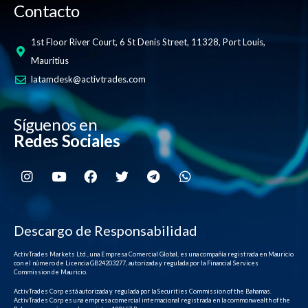
Contacto
1st Floor River Court, 6 St Denis Street, 11328, Port Louis,
Mauritius
latamdesk@activtrades.com
Síguenos en
Redes Sociales
Descargo de Responsabilidad
ActivTrades Markets Ltd., una Empresa Comercial Global, es una compañía registrada en Mauricio
con el número de Licencia GB24203277, autorizada y regulada por la Financial Services
Commission de Mauricio.
ActivTrades Corp está autorizada y regulada por la Securities Commission of the Bahamas.
ActivTrades Corp es una empresa comercial internacional registrada en la commonwealth of the