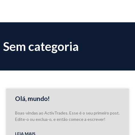
Sem categoria
Olá, mundo!
Boas-vindas ao ActivTrades. Esse é o seu primeiro post.
Edite-o ou exclua-o, e então comece a escrever!
LEIA MAIS